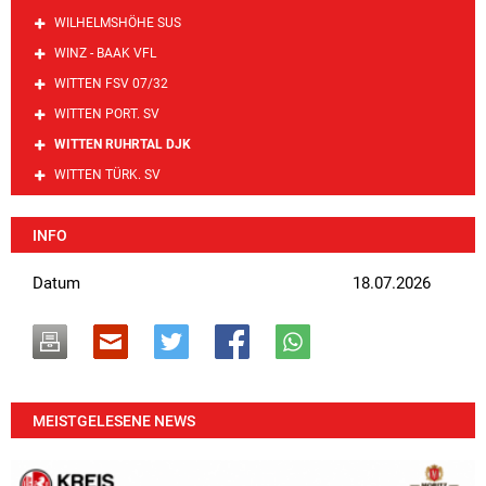
WILHELMSHÖHE SUS
WINZ - BAAK VFL
WITTEN FSV 07/32
WITTEN PORT. SV
WITTEN RUHRTAL DJK
WITTEN TÜRK. SV
INFO
Datum
18.07.2026
MEISTGELESENE NEWS