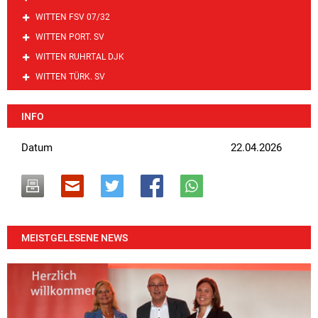
WITTEN FSV 07/32
WITTEN PORT. SV
WITTEN RUHRTAL DJK
WITTEN TÜRK. SV
INFO
Datum
22.04.2026
MEISTGELESENE NEWS