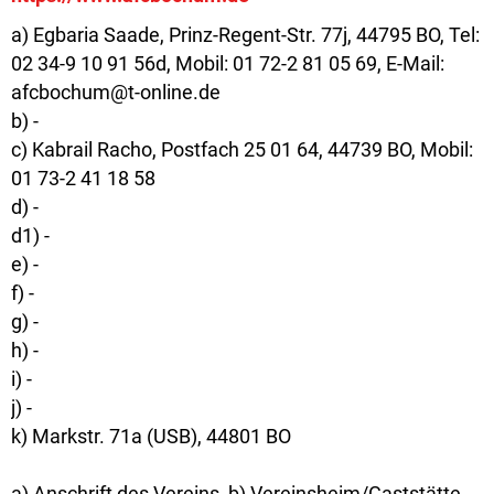
a) Egbaria Saade, Prinz-Regent-Str. 77j, 44795 BO, Tel:
02 34-9 10 91 56d, Mobil: 01 72-2 81 05 69, E-Mail:
afcbochum@t-online.de
b) -
c) Kabrail Racho, Postfach 25 01 64, 44739 BO, Mobil:
01 73-2 41 18 58
d) -
d1) -
e) -
f) -
g) -
h) -
i) -
j) -
k) Markstr. 71a (USB), 44801 BO
a) Anschrift des Vereins, b) Vereinsheim/Gaststätte,