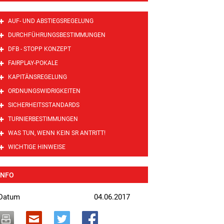
AUF- UND ABSTIEGSREGELUNG
DURCHFÜHRUNGSBESTIMMUNGEN
DFB - STOPP KONZEPT
FAIRPLAY-POKALE
KAPITÄNSREGELUNG
ORDNUNGSWIDRIGKEITEN
SICHERHEITSSTANDARDS
TURNIERBESTIMMUNGEN
WAS TUN, WENN KEIN SR ANTRITT!
WICHTIGE HINWEISE
INFO
Datum
04.06.2017